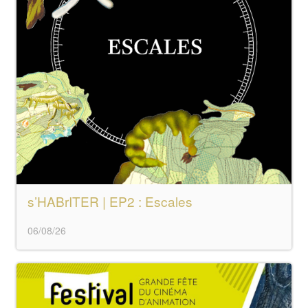
s’HABrITER | EP2 : Escales
06/08/26