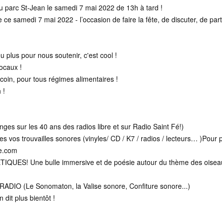
u parc St-Jean le samedi 7 mai 2022 de 13h à tard !
e ce samedi 7 mai 2022 - l’occasion de faire la fête, de discuter, de par
u plus pour nous soutenir, c'est cool !
ocaux !
n, pour tous régimes alimentaires !
 !
s sur les 40 ans des radios libre et sur Radio Saint Fé!)
s trouvailles sonores (vinyles/ CD / K7 / radios / lecteurs… )Pour p
fe.com
! Une bulle immersive et de poésie autour du thème des oiseau
 (Le Sonomaton, la Valise sonore, Confiture sonore...)
t plus bientôt !
-----