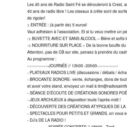
Les 40 ans de Radio Saint Fé se dérouleront à Crest, a
40 ans de radio libre ! Les oiseaux à crête sont de sorti
de rigoler!
> ENTRÉE : (à partir de) 5 euros!
Vaut adhésion à l’association. Et si tu veux mettre un pe
-> BUVETTE AVEC ET SANS ALCOOL – Bière et softs l
-> NOURRITURE SUR PLACE – De la bonne bouffe du coi
Attention, pas de CB sur site, pensez à prendre du cash
Au programme :
---------------JOURNÉE // 13h00 -20h00---------------
- PLATEAUX RADIOS LIVE (discussions / débats / échange
- BROCANTE SONORE- vente, échanges, dons de toutes vo
et avoir votre stand, envoyez un mail à tim@radiosaint
- SÉANCE D’ÉCOUTE DE CRÉATIONS SONORES POÉTIQUES
- JEUX ARCHIJEUX à disposition toute l’après-midi !
- DÉCOUVERTE DES CRÉATIONS ATYPIQUES DE LA RADIO
- SPECTACLES POUR PETITS ET GRANDS, on vous en di
- DJ’s DE LA RADIO !
---------------SOIRÉE CONCERTS // 18h00 - Tard----------