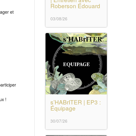
Roberson Édouard
tager et
03/08/26
articiper
x !
s’HABrITER | EP3 :
Équipage
30/07/26